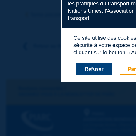
les pratiques du transport r
Sujet
*
Nations Unies, l'Association
Terme précédent
Terme suivant
transport.
Nom
*
Ce site utilise des cookie
sécurité à votre espace pe
Retour au thème
cliquant sur le bouton « A
Prénom
*
Refuser
Par
Courriel
*
Restons connectés !
ABONNEZ-VOUS À LA NEWSLETTER DE PIARC
Message
*
PIARC
ASSOCIATION MONDIALE
La Grande Arche - Paroi Su
92055 La Défense CEDEX