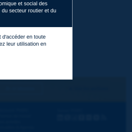
nomique et social des
du secteur routier et du
t d'accéder en toute
 leur utilisation en
Je m'abonne
Voir les archives
écouvrir PIARC
Suivez PIARC
hèmes de travail
LinkedIn
X
Instagram
Facebook
Flickr
Youtube
RSS
os activités
ctualités & Agenda