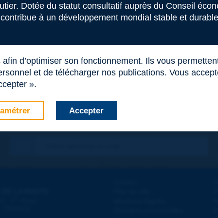
outier. Dotée du statut consultatif auprès du Conseil éco
 contribue à un développement mondial stable et durable 
s afin d’optimiser son fonctionnement. Ils vous permetten
rsonnel et de télécharger nos publications. Vous acceptez
ccepter ».
amétrer
Accepter
Contact
D
 DE LA ROUTE
Plan du site
T
e
d - 5
étage
Mentions légales
N
 - FRANCE
Données personnelles
A