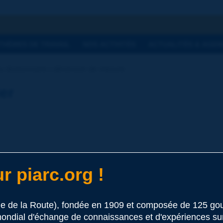
he
THÈMES DE TRAVAIL
NOS ACTIVITÉS
ACTUALITÉS & AGEN
 dictionnaire | déversoir de mesure
ier
r piarc.org !
 ce terme
le de la Route), fondée en 1909 et composée de 125 
ondial d'échange de connaissances et d'expériences sur l