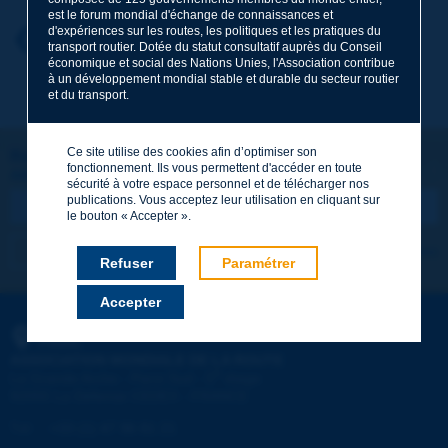
est le forum mondial d'échange de connaissances et
d'expériences sur les routes, les politiques et les pratiques du
Prénom
*
Retour au thème
transport routier. Dotée du statut consultatif auprès du Conseil
économique et social des Nations Unies, l'Association contribue
à un développement mondial stable et durable du secteur routier
et du transport.
Courriel
*
Ce site utilise des cookies afin d’optimiser son
Restons connectés !
fonctionnement. Ils vous permettent d'accéder en toute
ABONNEZ-VOUS À LA NEWSLETTER DE PIARC
Message
*
sécurité à votre espace personnel et de télécharger nos
publications. Vous acceptez leur utilisation en cliquant sur
le bouton « Accepter ».
Je m'abonne
Voir les archives
Refuser
Paramétrer
Accepter
Envoyer
PIARC
ASSOCIATION MONDIALE DE LA ROUTE
e
La Grande Arche - Paroi Sud - 5
étage
92055 La Défense CEDEX - FRANCE
Tél :
:
+33 (1) 47 96 81 21