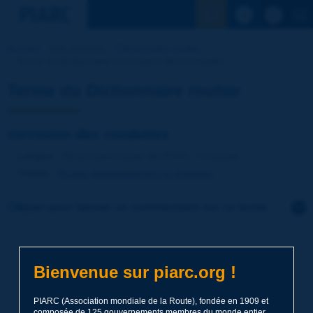
Voir la reche
Accueil
Nos activités
Dictionnaire routier
Terme du dictionnaire | corrosion des conduites
Terme du Dictionnaire routier
corrosion des conduites
Langue
: Dictionnaire routier de PIARC / Français
Thème
:
Routes
Assainissement et drainage
Cliquer pour laisser un commentaire sur ce terme
Sujet
*
Bienvenue sur piarc.org !
Nom
*
PIARC (Association mondiale de la Route), fondée en 1909 et
composée de 125 gouvernements membres du monde entier,