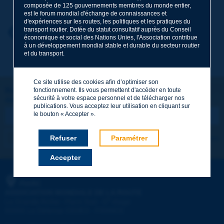
composée de 125 gouvernements membres du monde entier,
est le forum mondial d'échange de connaissances et
d'expériences sur les routes, les politiques et les pratiques du
transport routier. Dotée du statut consultatif auprès du Conseil
Prénom
*
Retour au thème
économique et social des Nations Unies, l'Association contribue
à un développement mondial stable et durable du secteur routier
et du transport.
Courriel
*
Ce site utilise des cookies afin d’optimiser son
Restons connectés !
fonctionnement. Ils vous permettent d'accéder en toute
sécurité à votre espace personnel et de télécharger nos
ABONNEZ-VOUS À LA NEWSLETTER DE PIARC
Message
*
publications. Vous acceptez leur utilisation en cliquant sur
le bouton « Accepter ».
Refuser
Paramétrer
Je m'abonne
Voir les archives
Accepter
Envoyer
PIARC
ASSOCIATION MONDIALE DE LA ROUTE
e
La Grande Arche - Paroi Sud - 5
étage
92055 La Défense CEDEX - FRANCE