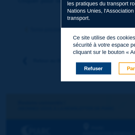
Cliquer pour laisser un commentaire sur
les pratiques du transport r
Nations Unies, l'Association
transport.
Sujet
*
Terme précédent
Terme suivant
Ce site utilise des cookie
sécurité à votre espace pe
Nom
*
cliquant sur le bouton « A
Retour au thème
Refuser
Par
Prénom
*
Courriel
*
Restons connectés !
ABONNEZ-VOUS À LA NEWSLETTER DE PIARC
Message
*
PIARC
ASSOCIATION MONDIALE