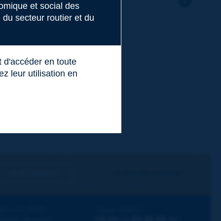
nomique et social des
du secteur routier et du
t d'accéder en toute
 leur utilisation en
Je m'abonne
Voir les archives
écouvrir PIARC
Suivez PIARC
hèmes de travail
LinkedIn
X
Instagram
Facebook
Flickr
Youtube
RSS