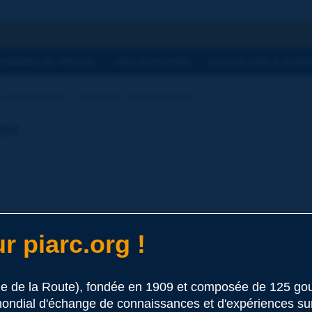
he
THÈMES DE TRAVAIL
NOS ACTIVITÉS
ACTUALITÉS & AGEN
u dictionnaire | chaussée autodrainante
ier
r piarc.org !
e matériaux drainants ou poreux permettant de s'affranchir d
le de la Route), fondée en 1909 et composée de 125 
ondial d'échange de connaissances et d'expériences sur l