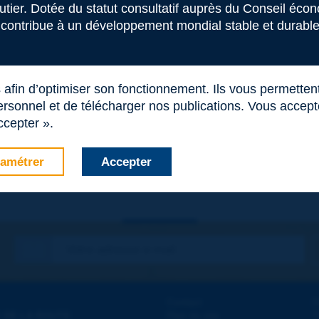
 ce terme
outier. Dotée du statut consultatif auprès du Conseil éco
 contribue à un développement mondial stable et durable 
s afin d’optimiser son fonctionnement. Ils vous permetten
rsonnel et de télécharger nos publications. Vous acceptez
ccepter ».
amétrer
Accepter
Contact
D
 DE LA ROUTE
Plan du site
T