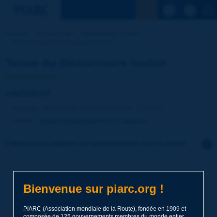
Voir la reche
Accueil
Nos activités
Dictionnaire routier
Terme du dictionnaire | capillarité
Terme du Dictionnaire routier
capillarité
Langue
: Dictionnaire routier de PIARC / Français
Thème
:
Routes
Assainissement et drainage
Cliquer pour laisser un commentaire sur ce terme
Sujet
*
Bienvenue sur piarc.org !
Nom
*
PIARC (Association mondiale de la Route), fondée en 1909 et
composée de 125 gouvernements membres du monde entier,