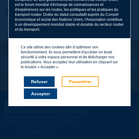
est le forum mondial d'échange de connaissances et
d'expériences sur les routes, les politiques et les pratiques du
Prénom
*
Retour au thème
transport routier. Dotée du statut consultatif auprès du Conseil
économique et social des Nations Unies, l'Association contribue
à un développement mondial stable et durable du secteur routier
et du transport.
Courriel
*
Ce site utilise des cookies afin d’optimiser son
Restons connectés !
fonctionnement. Ils vous permettent d'accéder en toute
ABONNEZ-VOUS À LA NEWSLETTER DE PIARC
Message
*
sécurité à votre espace personnel et de télécharger nos
publications. Vous acceptez leur utilisation en cliquant sur
le bouton « Accepter ».
Je m'abonne
Voir les archives
Refuser
Paramétrer
Accepter
Envoyer
PIARC
ASSOCIATION MONDIALE DE LA ROUTE
e
La Grande Arche - Paroi Sud - 5
étage
92055 La Défense CEDEX - FRANCE
Tél :
:
+33 (1) 47 96 81 21