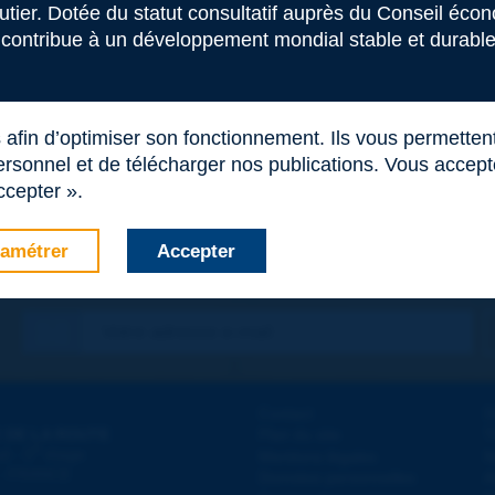
outier. Dotée du statut consultatif auprès du Conseil éco
 contribue à un développement mondial stable et durable 
s afin d’optimiser son fonctionnement. Ils vous permetten
rsonnel et de télécharger nos publications. Vous acceptez
ccepter ».
amétrer
Accepter
Contact
D
 DE LA ROUTE
Plan du site
T
e
d - 5
étage
Mentions légales
N
 - FRANCE
Données personnelles
A