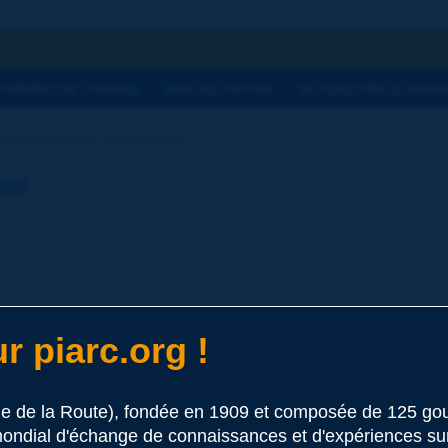
he
THÈMES DE TRAVAIL
NOS ACTIVITÉS
ACTUALITÉS & AGEN
 dictionnaire | eau interne
ier
r piarc.org !
 ce terme
le de la Route), fondée en 1909 et composée de 125 
ondial d'échange de connaissances et d'expériences sur l