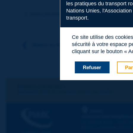
les pratiques du transport r
Sujet
*
Nations Unies, l'Association
Terme précédent
Terme suivant
transport.
Nom
*
Ce site utilise des cookie
sécurité à votre espace pe
Retour au thème
cliquant sur le bouton « A
Prénom
*
Refuser
Par
Courriel
*
Restons connectés !
ABONNEZ-VOUS À LA NEWSLETTER DE PIARC
Message
*
PIARC
ASSOCIATION MONDIALE
La Grande Arche - Paroi Su
92055 La Défense CEDEX