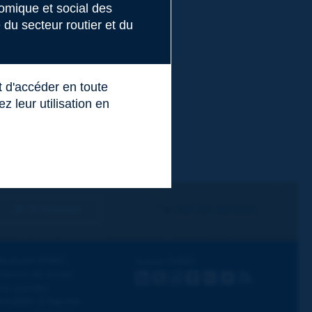
nomique et social des
du secteur routier et du
t d'accéder en toute
 leur utilisation en
Je m'abonne
Voir les archives
écouvrir PIARC
Suivez PIARC
hèmes de travail
LinkedIn
X
Instagram
Facebook
Flickr
Youtube
RSS
os activités
ctualités & Agenda