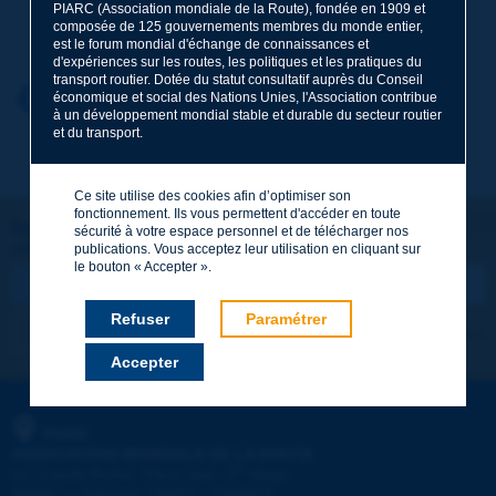
PIARC (Association mondiale de la Route), fondée en 1909 et
Nom
*
composée de 125 gouvernements membres du monde entier,
est le forum mondial d'échange de connaissances et
d'expériences sur les routes, les politiques et les pratiques du
transport routier. Dotée du statut consultatif auprès du Conseil
Prénom
*
Retour au thème
économique et social des Nations Unies, l'Association contribue
à un développement mondial stable et durable du secteur routier
et du transport.
Courriel
*
Ce site utilise des cookies afin d’optimiser son
fonctionnement. Ils vous permettent d'accéder en toute
Restons connectés !
sécurité à votre espace personnel et de télécharger nos
ABONNEZ-VOUS À LA NEWSLETTER DE PIARC
Message
*
publications. Vous acceptez leur utilisation en cliquant sur
le bouton « Accepter ».
Refuser
Paramétrer
Je m'abonne
Voir les archives
Accepter
Envoyer
PIARC
ASSOCIATION MONDIALE DE LA ROUTE
e
La Grande Arche - Paroi Sud - 5
étage
92055 La Défense CEDEX - FRANCE