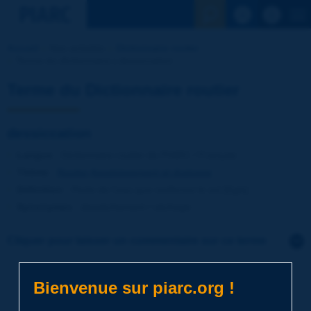
Voir la reche
Accueil
Nos activités
Dictionnaire routier
Terme du dictionnaire | dessiccation
Terme du Dictionnaire routier
dessiccation
Langue
: Dictionnaire routier de PIARC / Français
Thème
:
Routes
Assainissement et drainage
Définition
:
Perte de l’eau que renferme le sol [Egis].
Synonymes
:
dessèchement / séchage
Cliquer pour laisser un commentaire sur ce terme
Sujet
*
Bienvenue sur piarc.org !