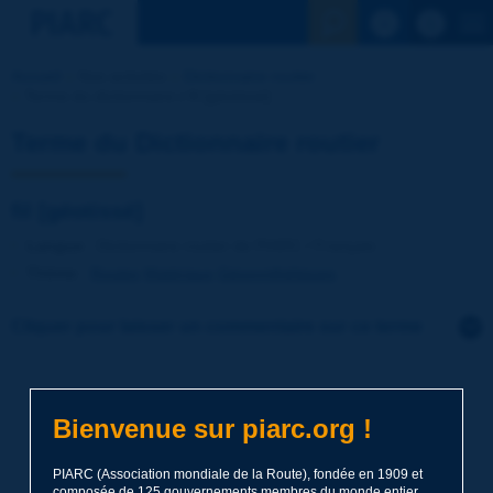
Voir la reche
Accueil
Nos activités
Dictionnaire routier
Terme du dictionnaire | fil [géotissé]
Terme du Dictionnaire routier
fil [géotissé]
Langue
: Dictionnaire routier de PIARC / Français
Thème
:
Routes
Matériaux
Géosynthétiques
Cliquer pour laisser un commentaire sur ce terme
Sujet
*
Bienvenue sur piarc.org !
Nom
*
PIARC (Association mondiale de la Route), fondée en 1909 et
composée de 125 gouvernements membres du monde entier,