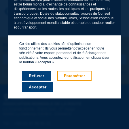
est le forum mondial d'échange de connaissances et
d'expériences sur les routes, les politiques et les pratiques du
Prénom
*
Retour au thème
transport routier. Dotée du statut consultatif auprès du Conseil
économique et social des Nations Unies, l'Association contribue
à un développement mondial stable et durable du secteur routier
et du transport.
Courriel
*
Ce site utilise des cookies afin d’optimiser son
Restons connectés !
fonctionnement. Ils vous permettent d'accéder en toute
ABONNEZ-VOUS À LA NEWSLETTER DE PIARC
Message
*
sécurité à votre espace personnel et de télécharger nos
publications. Vous acceptez leur utilisation en cliquant sur
le bouton « Accepter ».
Je m'abonne
Voir les archives
Refuser
Paramétrer
Accepter
Envoyer
PIARC
ASSOCIATION MONDIALE DE LA ROUTE
e
La Grande Arche - Paroi Sud - 5
étage
92055 La Défense CEDEX - FRANCE
Tél :
:
+33 (1) 47 96 81 21