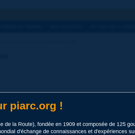
he
THÈMES DE TRAVAIL
NOS ACTIVITÉS
ACTUALITÉS & AGEN
u dictionnaire | pavé à emboîtement
ier
r piarc.org !
 ce terme
le de la Route), fondée en 1909 et composée de 125 
ondial d'échange de connaissances et d'expériences sur l