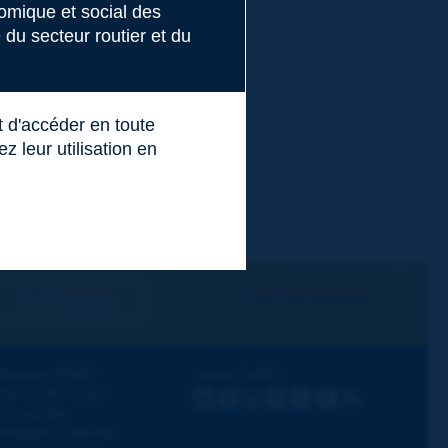
nomique et social des
du secteur routier et du
t d'accéder en toute
 leur utilisation en
Je m'abonne
Voir les archives
écouvrir PIARC
Suivez PIARC
hèmes de travail
LinkedIn
X
Instagram
Facebook
Flickr
Youtube
RSS
os activités
ctualités & Agenda