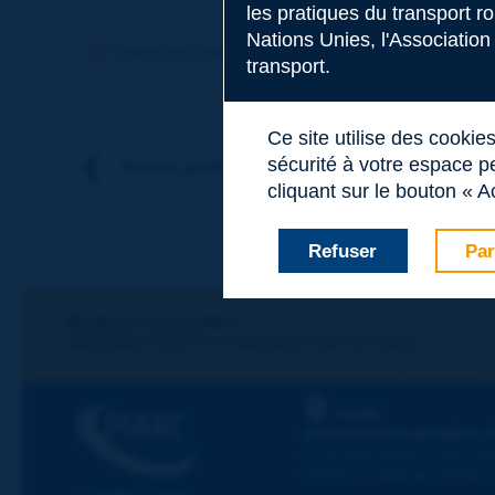
les pratiques du transport r
Sujet
*
Nations Unies, l'Association
Terme précédent
Terme suivant
transport.
Nom
*
Ce site utilise des cookie
sécurité à votre espace pe
Retour au thème
cliquant sur le bouton « A
Prénom
*
Refuser
Par
Courriel
*
Restons connectés !
ABONNEZ-VOUS À LA NEWSLETTER DE PIARC
Message
*
PIARC
ASSOCIATION MONDIALE
La Grande Arche - Paroi Su
92055 La Défense CEDEX