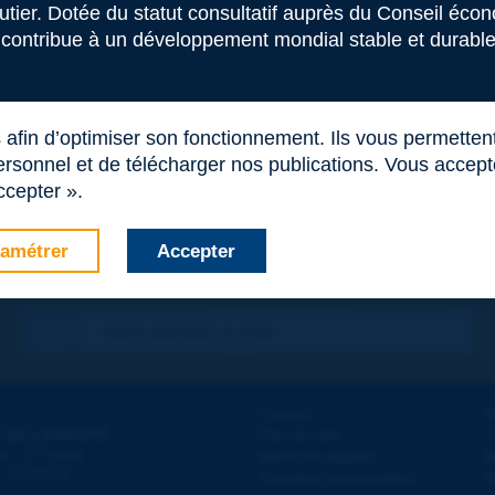
outier. Dotée du statut consultatif auprès du Conseil éco
 contribue à un développement mondial stable et durable 
s afin d’optimiser son fonctionnement. Ils vous permetten
rsonnel et de télécharger nos publications. Vous acceptez
ccepter ».
amétrer
Accepter
Contact
D
 DE LA ROUTE
Plan du site
T
e
d - 5
étage
Mentions légales
N
 - FRANCE
Données personnelles
A