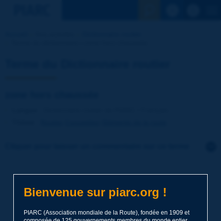
Voir la reche
Accueil
Nos activités
Dictionnaire routier
Terme du dictionnaire | zone hors chaussée
Terme du Dictionnaire routier
zone hors chaussée
Langue
: Dictionnaire routier de PIARC / Français
Thème
:
Routes
Conception
Eléments de la route
Cliquer pour laisser un commentaire sur ce terme
Sujet
*
Bienvenue sur piarc.org !
Nom
*
PIARC (Association mondiale de la Route), fondée en 1909 et
composée de 125 gouvernements membres du monde entier,