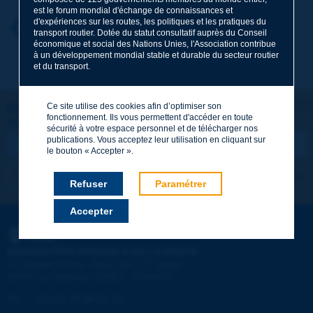
est le forum mondial d'échange de connaissances et
d'expériences sur les routes, les politiques et les pratiques du
Prénom
*
Retour au thème
transport routier. Dotée du statut consultatif auprès du Conseil
économique et social des Nations Unies, l'Association contribue
à un développement mondial stable et durable du secteur routier
et du transport.
Courriel
*
Ce site utilise des cookies afin d’optimiser son
Restons connectés !
fonctionnement. Ils vous permettent d'accéder en toute
ABONNEZ-VOUS À LA NEWSLETTER DE PIARC
Message
*
sécurité à votre espace personnel et de télécharger nos
publications. Vous acceptez leur utilisation en cliquant sur
le bouton « Accepter ».
Je m'abonne
Voir les archives
Refuser
Paramétrer
Accepter
Envoyer
PIARC
ASSOCIATION MONDIALE DE LA ROUTE
e
La Grande Arche - Paroi Sud - 5
étage
92055 La Défense CEDEX - FRANCE
Tél :
:
+33 (1) 47 96 81 21