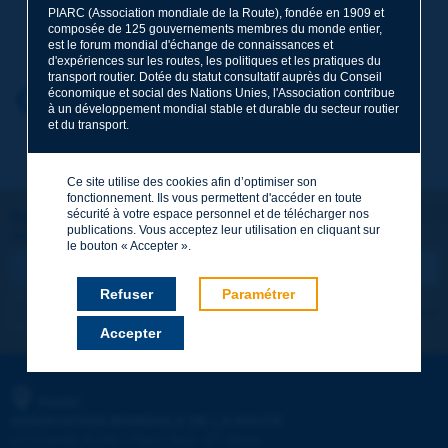
PIARC (Association mondiale de la Route), fondée en 1909 et
Nom
*
composée de 125 gouvernements membres du monde entier,
est le forum mondial d'échange de connaissances et
d'expériences sur les routes, les politiques et les pratiques du
transport routier. Dotée du statut consultatif auprès du Conseil
économique et social des Nations Unies, l'Association contribue
Prénom
*
Retour au thème
à un développement mondial stable et durable du secteur routier
et du transport.
Courriel
*
Ce site utilise des cookies afin d’optimiser son
fonctionnement. Ils vous permettent d'accéder en toute
sécurité à votre espace personnel et de télécharger nos
Restons connectés !
publications. Vous acceptez leur utilisation en cliquant sur
ABONNEZ-VOUS À LA NEWSLETTER DE PIARC
Message
*
le bouton « Accepter ».
Refuser
Paramétrer
Je m'abonne
Voir les archives
Accepter
Envoyer
PIARC
ASSOCIATION MONDIALE DE LA ROUTE
e
La Grande Arche - Paroi Sud - 5
étage