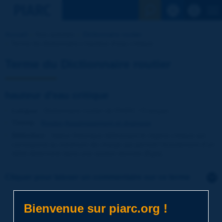
Voir la reche
Accueil
Nos activités
Dictionnaire routier
Terme du dictionnaire | hauteur d'eau critique
Terme du Dictionnaire routier
hauteur d'eau critique
Langue
: Dictionnaire routier de PIARC / Français
Thème
:
Routes
Assainissement et drainage
Définition
:
Valeur théorique définissant le régime critique qui
correspond au minimum de charge qui permet l’écoulement d’un
débit déterminé dans une section donnée [Egis].
Cliquer pour laisser un commentaire sur ce terme
Sujet
*
Bienvenue sur piarc.org !