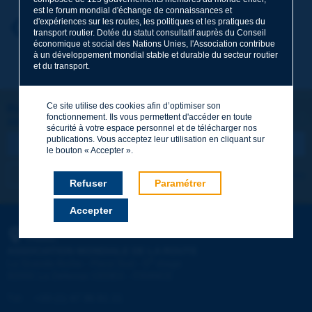
est le forum mondial d'échange de connaissances et
d'expériences sur les routes, les politiques et les pratiques du
Prénom
*
Retour au thème
transport routier. Dotée du statut consultatif auprès du Conseil
économique et social des Nations Unies, l'Association contribue
à un développement mondial stable et durable du secteur routier
et du transport.
Courriel
*
Ce site utilise des cookies afin d’optimiser son
Restons connectés !
fonctionnement. Ils vous permettent d'accéder en toute
ABONNEZ-VOUS À LA NEWSLETTER DE PIARC
Message
*
sécurité à votre espace personnel et de télécharger nos
publications. Vous acceptez leur utilisation en cliquant sur
le bouton « Accepter ».
Je m'abonne
Voir les archives
Refuser
Paramétrer
Accepter
Envoyer
PIARC
ASSOCIATION MONDIALE DE LA ROUTE
e
La Grande Arche - Paroi Sud - 5
étage
92055 La Défense CEDEX - FRANCE
Tél :
:
+33 (1) 47 96 81 21