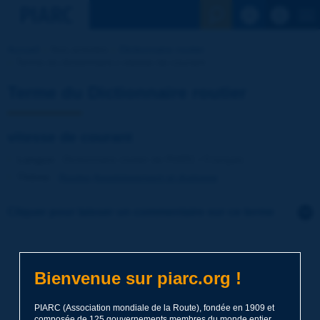
Voir la reche
Accueil
Nos activités
Dictionnaire routier
Terme du dictionnaire | vitesse de courant
Terme du Dictionnaire routier
vitesse de courant
Langue
: Dictionnaire routier de PIARC / Français
Thème
:
Routes
Assainissement et drainage
Cliquer pour laisser un commentaire sur ce terme
Sujet
*
Bienvenue sur piarc.org !
Nom
*
PIARC (Association mondiale de la Route), fondée en 1909 et
composée de 125 gouvernements membres du monde entier,