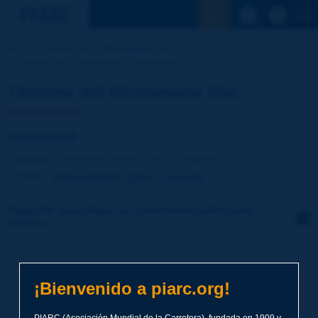
Ver la busqu
Inicio
Actividades
Diccionario Vial
Término del Diccionario | estacional
Término del Diccionario Vial
estacional
Idioma
: Diccionario Vial de PIARC / Español
Tema
:
Medio ambiente
Clima y geografía
Haga clic para dejar un comentario sobre este
término
Tema
*
¡Bienvenido a piarc.org!
Apellidos
*
PIARC (Asociación Mundial de la Carretera), fundada en 1909 y