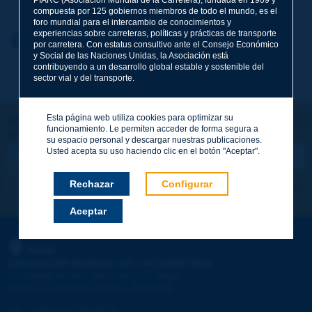
compuesta por 125 gobiernos miembros de todo el mundo, es el
foro mundial para el intercambio de conocimientos y
experiencias sobre carreteras, políticas y prácticas de transporte
Nombre
*
Volver al tema
por carretera. Con estatus consultivo ante el Consejo Económico
y Social de las Naciones Unidas, la Asociación está
contribuyendo a un desarrollo global estable y sostenible del
sector vial y del transporte.
Correo electrónico
*
Esta página web utiliza cookies para optimizar su
¡Sigamos en contacto!
funcionamiento. Le permiten acceder de forma segura a
SUSCRIBIRSE A LA NEWSLETTER DE PIARC
Mensaje
*
su espacio personal y descargar nuestras publicaciones.
Usted acepta su uso haciendo clic en el botón "Aceptar".
Rechazar
Configurar
Me suscribo
Ver los archivos
Aceptar
Enviar
PIARC
ASOCIACIÓN MUNDIAL DE LA CARRETERA
e
La Grande Arche - Paroi Sud - 5
étage
92055 La Défense CEDEX - FRANCE
Tel.
:
+33 (1) 47 96 81 21