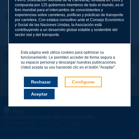
compuesta por 125 gobiernos miembros de todo el mundo, es el
foro mundial para el intercambio de conocimientos y
experiencias sobre carreteras, políticas y prácticas de transporte
Nombre
*
Volver al tema
por carretera. Con estatus consultivo ante el Consejo Económico
y Social de las Naciones Unidas, la Asociación está
contribuyendo a un desarrollo global estable y sostenible del
sector vial y del transporte.
Correo electrónico
*
Esta página web utiliza cookies para optimizar su
¡Sigamos en contacto!
funcionamiento. Le permiten acceder de forma segura a
SUSCRIBIRSE A LA NEWSLETTER DE PIARC
Mensaje
*
su espacio personal y descargar nuestras publicaciones.
Usted acepta su uso haciendo clic en el botón "Aceptar".
Rechazar
Configurar
Me suscribo
Ver los archivos
Aceptar
Enviar
PIARC
ASOCIACIÓN MUNDIAL DE LA CARRETERA
e
La Grande Arche - Paroi Sud - 5
étage
92055 La Défense CEDEX - FRANCE
Tel.
:
+33 (1) 47 96 81 21