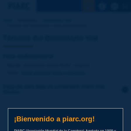
Ver la busqu
Inicio
Actividades
Diccionario Vial
Término del Diccionario | roca sedimentaria
Término del Diccionario Vial
roca sedimentaria
Idioma
: Diccionario Vial de PIARC / Español
Tema
:
Medio ambiente
Clima y geografía
Haga clic para dejar un comentario sobre este
término
Tema
*
¡Bienvenido a piarc.org!
Apellidos
*
PIARC (Asociación Mundial de la Carretera), fundada en 1909 y