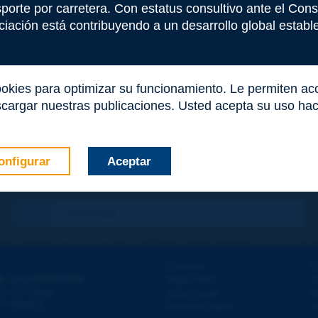
nsporte por carretera. Con estatus consultivo ante el Co
iación está contribuyendo a un desarrollo global estable 
ookies para optimizar su funcionamiento. Le permiten a
cargar nuestras publicaciones. Usted acepta su uso haci
onfigurar
Aceptar
co
*
Contacto
D
E LA CARRETERA
Mapa Web
T
e
d - 5
étage
Aviso Legal
A
 - FRANCE
Personal datos
A