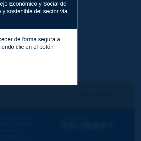
nsejo Económico y Social de
y sostenible del sector vial
cceder de forma segura a
endo clic en el botón
Me suscribo
Ver los archivos
escubra PIARC
Siga a PIARC
emas de trabajo
LinkedIn
X
Instagram
Facebook
Flickr
Youtube
RSS
ctividades
ctualidad y Agenda