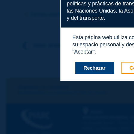
políticas y prácticas de tra
Tema
*
las Naciones Unidas, la Asoc
Término anterior
Término siguiente
y del transporte.
Apellidos
*
Esta página web utiliza c
su espacio personal y des
Volver al tema
"Aceptar".
Nombre
*
Rechazar
C
Correo electróni
¡Sigamos en contacto!
SUSCRIBIRSE A LA NEWSLETTER DE PIARC
Mensaje
*
PIARC
ASOCIACIÓN MUNDIAL D
La Grande Arche - Paroi Su
92055 La Défense CEDEX