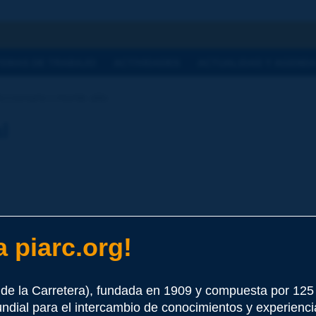
a
TEMAS DE TRABAJO
ACTIVIDADES
ACTUALIDAD Y AGEND
ccionario | monte alto
l
 piarc.org!
e este término
de la Carretera), fundada en 1909 y compuesta por 12
undial para el intercambio de conocimientos y experienci