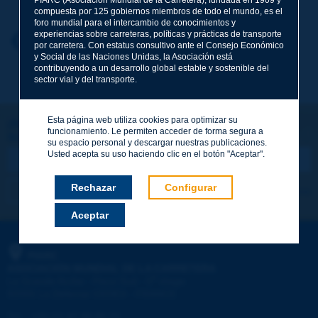
compuesta por 125 gobiernos miembros de todo el mundo, es el
foro mundial para el intercambio de conocimientos y
experiencias sobre carreteras, políticas y prácticas de transporte
Nombre
*
Volver al tema
por carretera. Con estatus consultivo ante el Consejo Económico
y Social de las Naciones Unidas, la Asociación está
contribuyendo a un desarrollo global estable y sostenible del
sector vial y del transporte.
Correo electrónico
*
Esta página web utiliza cookies para optimizar su
¡Sigamos en contacto!
funcionamiento. Le permiten acceder de forma segura a
SUSCRIBIRSE A LA NEWSLETTER DE PIARC
Mensaje
*
su espacio personal y descargar nuestras publicaciones.
Usted acepta su uso haciendo clic en el botón "Aceptar".
Rechazar
Configurar
Me suscribo
Ver los archivos
Aceptar
Enviar
PIARC
ASOCIACIÓN MUNDIAL DE LA CARRETERA
e
La Grande Arche - Paroi Sud - 5
étage
92055 La Défense CEDEX - FRANCE
Tel.
:
+33 (1) 47 96 81 21