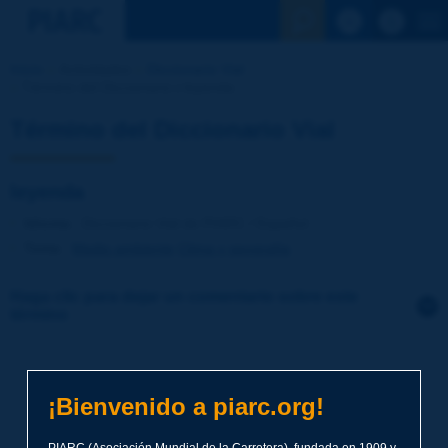
Ver la busqu
Inicio
Actividades
Diccionario Vial
Término del Diccionario | leyenda
Término del Diccionario Vial
leyenda
Idioma
: Diccionario Vial de PIARC / Español
Tema
:
Medio ambiente
Clima y geografía
Haga clic para dejar un comentario sobre este
término
Tema
*
¡Bienvenido a piarc.org!
Apellidos
*
PIARC (Asociación Mundial de la Carretera), fundada en 1909 y