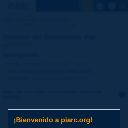
Ver la busqu
Inicio
Actividades
Diccionario Vial
Término del Diccionario | hormigonado
Término del Diccionario Vial
hormigonado
Idioma
: Diccionario Vial de PIARC / Español
Tema
:
Carreteras
Construcción
Firmes rígidos
Sinónimos
:
colocación del hormigón
Haga clic para dejar un comentario sobre este
término
Tema
*
¡Bienvenido a piarc.org!