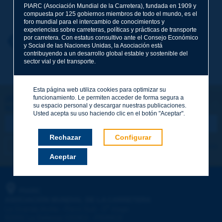
Apellidos
*
PIARC (Asociación Mundial de la Carretera), fundada en 1909 y
compuesta por 125 gobiernos miembros de todo el mundo, es el
foro mundial para el intercambio de conocimientos y
experiencias sobre carreteras, políticas y prácticas de transporte
por carretera. Con estatus consultivo ante el Consejo Económico
Nombre
*
Volver al tema
y Social de las Naciones Unidas, la Asociación está
contribuyendo a un desarrollo global estable y sostenible del
sector vial y del transporte.
Correo electrónico
*
Esta página web utiliza cookies para optimizar su
funcionamiento. Le permiten acceder de forma segura a
¡Sigamos en contacto!
su espacio personal y descargar nuestras publicaciones.
SUSCRIBIRSE A LA NEWSLETTER DE PIARC
Mensaje
*
Usted acepta su uso haciendo clic en el botón "Aceptar".
Rechazar
Configurar
Me suscribo
Ver los archivos
Aceptar
Enviar
PIARC
ASOCIACIÓN MUNDIAL DE LA CARRETERA
e
La Grande Arche - Paroi Sud - 5
étage
92055 La Défense CEDEX - FRANCE