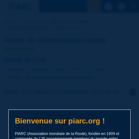
Voir la reche
Accueil
Nos activités
Dictionnaire routier
Terme du dictionnaire | rivière en crue
Terme du Dictionnaire routier
rivière en crue
Langue
: Dictionnaire routier de PIARC / Français
Thème
:
Routes
Assainissement et drainage
Cliquer pour laisser un commentaire sur ce terme
Sujet
*
Bienvenue sur piarc.org !
Nom
*
PIARC (Association mondiale de la Route), fondée en 1909 et
composée de 125 gouvernements membres du monde entier,