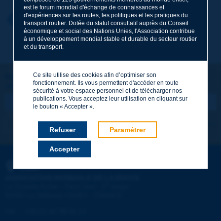
est le forum mondial d'échange de connaissances et
d'expériences sur les routes, les politiques et les pratiques du
Prénom
*
Retour au thème
transport routier. Dotée du statut consultatif auprès du Conseil
économique et social des Nations Unies, l'Association contribue
à un développement mondial stable et durable du secteur routier
et du transport.
Courriel
*
Ce site utilise des cookies afin d’optimiser son
Restons connectés !
fonctionnement. Ils vous permettent d'accéder en toute
ABONNEZ-VOUS À LA NEWSLETTER DE PIARC
Message
*
sécurité à votre espace personnel et de télécharger nos
publications. Vous acceptez leur utilisation en cliquant sur
le bouton « Accepter ».
Je m'abonne
Voir les archives
Refuser
Paramétrer
Accepter
Envoyer
PIARC
ASSOCIATION MONDIALE DE LA ROUTE
e
La Grande Arche - Paroi Sud - 5
étage
92055 La Défense CEDEX - FRANCE
Tél :
:
+33 (1) 47 96 81 21