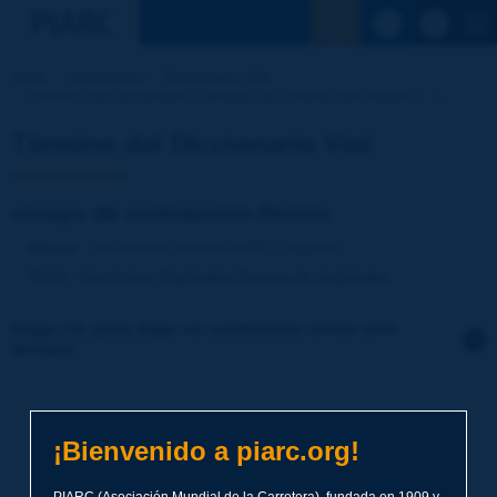
Ver la busqu
Inicio
Actividades
Diccionario Vial
Término del Diccionario | ensayo de contracción-flexión [...]
Término del Diccionario Vial
ensayo de contracción-flexión
Idioma
: Diccionario Vial de PIARC / Español
Tema
:
Carreteras
Materiales
Ensayo de materiales
Haga clic para dejar un comentario sobre este
término
Tema
*
¡Bienvenido a piarc.org!
Apellidos
*
PIARC (Asociación Mundial de la Carretera), fundada en 1909 y