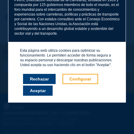
compuesta por 125 gobiernos miembros de todo el mundo, es el
foro mundial para el intercambio de conocimientos y
experiencias sobre carreteras, políticas y prácticas de transporte
Nombre
*
Volver al tema
por carretera. Con estatus consultivo ante el Consejo Económico
y Social de las Naciones Unidas, la Asociación está
contribuyendo a un desarrollo global estable y sostenible del
sector vial y del transporte.
Correo electrónico
*
Esta página web utiliza cookies para optimizar su
¡Sigamos en contacto!
funcionamiento. Le permiten acceder de forma segura a
SUSCRIBIRSE A LA NEWSLETTER DE PIARC
Mensaje
*
su espacio personal y descargar nuestras publicaciones.
Usted acepta su uso haciendo clic en el botón "Aceptar".
Rechazar
Configurar
Me suscribo
Ver los archivos
Aceptar
Enviar
PIARC
ASOCIACIÓN MUNDIAL DE LA CARRETERA
e
La Grande Arche - Paroi Sud - 5
étage
92055 La Défense CEDEX - FRANCE
Tel.
:
+33 (1) 47 96 81 21