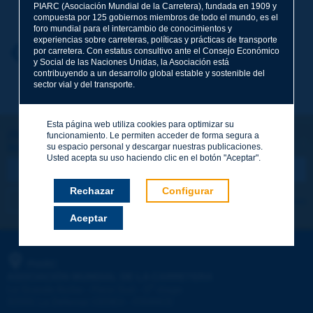
Apellidos
*
PIARC (Asociación Mundial de la Carretera), fundada en 1909 y
compuesta por 125 gobiernos miembros de todo el mundo, es el
foro mundial para el intercambio de conocimientos y
experiencias sobre carreteras, políticas y prácticas de transporte
Nombre
*
por carretera. Con estatus consultivo ante el Consejo Económico
Volver al tema
y Social de las Naciones Unidas, la Asociación está
contribuyendo a un desarrollo global estable y sostenible del
sector vial y del transporte.
Correo electrónico
*
Esta página web utiliza cookies para optimizar su
¡Sigamos en contacto!
funcionamiento. Le permiten acceder de forma segura a
su espacio personal y descargar nuestras publicaciones.
SUSCRIBIRSE A LA NEWSLETTER DE PIARC
Mensaje
*
Usted acepta su uso haciendo clic en el botón "Aceptar".
Rechazar
Configurar
Me suscribo
Ver los archivos
Aceptar
Enviar
PIARC
ASOCIACIÓN MUNDIAL DE LA CARRETERA
e
La Grande Arche - Paroi Sud - 5
étage
92055 La Défense CEDEX - FRANCE