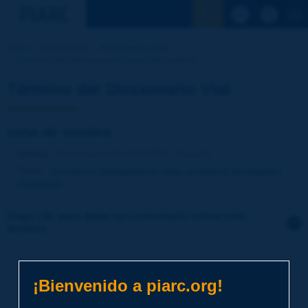
Ver la busqu
Inicio
Actividades
Diccionario Vial
Término del Diccionario | zona de sombra
Término del Diccionario Vial
zona de sombra
Idioma
: Diccionario Vial de PIARC / Español
Tema
:
Carreteras
Equipamiento para carreteras
Iluminación,
alumbrado
Haga clic para dejar un comentario sobre este
término
Tema
*
¡Bienvenido a piarc.org!