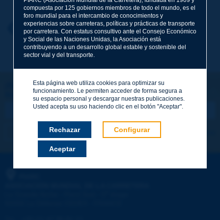
compuesta por 125 gobiernos miembros de todo el mundo, es el
foro mundial para el intercambio de conocimientos y
experiencias sobre carreteras, políticas y prácticas de transporte
Nombre
*
Volver al tema
por carretera. Con estatus consultivo ante el Consejo Económico
y Social de las Naciones Unidas, la Asociación está
contribuyendo a un desarrollo global estable y sostenible del
sector vial y del transporte.
Correo electrónico
*
Esta página web utiliza cookies para optimizar su
¡Sigamos en contacto!
funcionamiento. Le permiten acceder de forma segura a
SUSCRIBIRSE A LA NEWSLETTER DE PIARC
Mensaje
*
su espacio personal y descargar nuestras publicaciones.
Usted acepta su uso haciendo clic en el botón "Aceptar".
Rechazar
Configurar
Me suscribo
Ver los archivos
Aceptar
Enviar
PIARC
ASOCIACIÓN MUNDIAL DE LA CARRETERA
e
La Grande Arche - Paroi Sud - 5
étage
92055 La Défense CEDEX - FRANCE
Tel.
:
+33 (1) 47 96 81 21