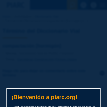
Ver la busqu
Inicio
Actividades
Diccionario Vial
Término del Diccionario | compactación [hormigón] [...]
Término del Diccionario Vial
compactación [hormigón]
Idioma
: Diccionario Vial de PIARC / Español
Tema
:
Carreteras
Construcción
Firmes rígidos
Haga clic para dejar un comentario sobre este
término
Tema
*
¡Bienvenido a piarc.org!
Apellidos
*
PIARC (Asociación Mundial de la Carretera), fundada en 1909 y